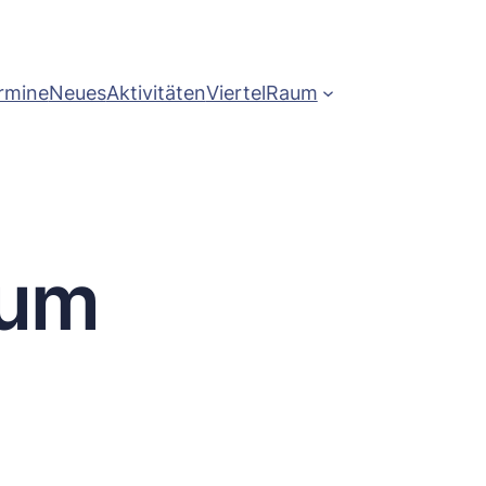
rmine
Neues
Aktivitäten
ViertelRaum
aum