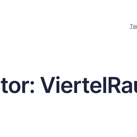
Te
tor:
ViertelR