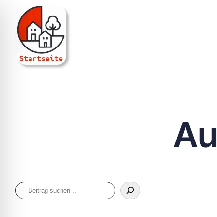
ViertelRaum
Au
Suchen