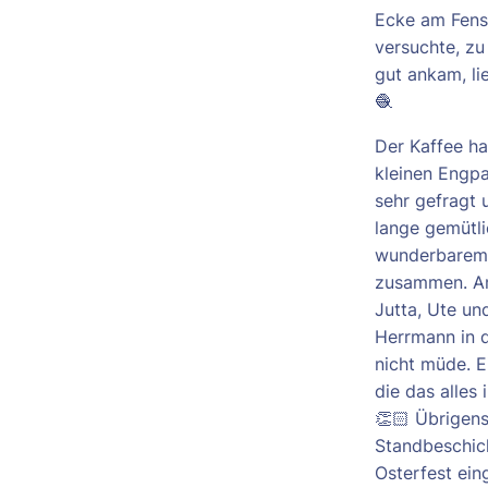
Ecke am Fens
versuchte, zu
gut ankam, li
🧶
Der Kaffee ha
kleinen Engpa
sehr gefragt 
lange gemütl
wunderbarem
zusammen. Am
Jutta, Ute un
Herrmann in d
nicht müde. E
die das alles i
👏🏻 Übrigens
Standbeschick
Osterfest ei